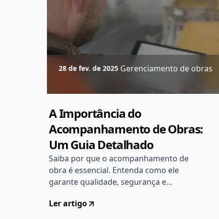
Gerenciamento de obras
28 de fev. de 2025
A Importância do
Acompanhamento de Obras:
Um Guia Detalhado
Saiba por que o acompanhamento de
obra é essencial. Entenda como ele
garante qualidade, segurança e
economia na construção civil. Guia
Ler artigo
detallhado aqui!